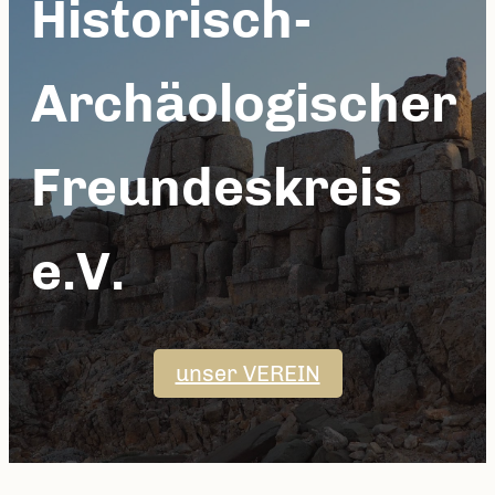
H
istorisch-
A
rchäologischer
F
reundeskreis
e.V.
unser VEREIN