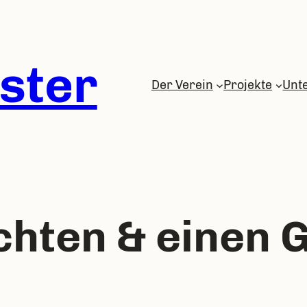
ster
Der Verein
Projekte
Unt
hten & einen G